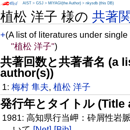
AIST
>
GSJ
>
MIYAGI(the Author)
>
nkysdb (this DB)
植松 洋子 様の
共著
+
(A list of literatures under single
"植松 洋子"
)
共著回数と共著者名 (a list o
author(s))
1:
梅村 隼夫
,
植松 洋子
発行年とタイトル (Title and 
1981: 高知県行当岬：砕屑性
いて
[Net]
[Bib]