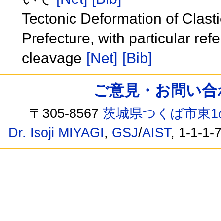
Tectonic Deformation of Clast
Prefecture, with particular refe
cleavage
[Net]
[Bib]
ご意見・お問い合わせ /
〒305-8567
茨城県つくば市東1
Dr. Isoji MIYAGI
,
GSJ
/
AIST
, 1-1-1-