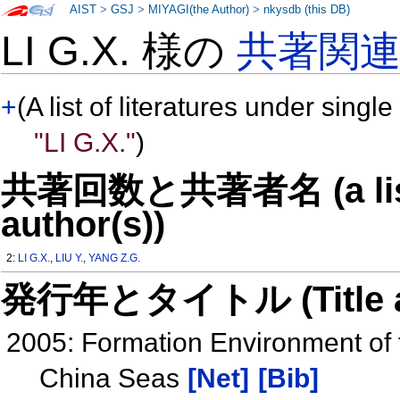
AIST
>
GSJ
>
MIYAGI(the Author)
>
nkysdb (this DB)
LI G.X. 様の
共著関
+
(A list of literatures under single
"LI G.X."
)
共著回数と共著者名 (a list o
author(s))
2:
LI G.X.
,
LIU Y.
,
YANG Z.G.
発行年とタイトル (Title and 
2005: Formation Environment of 
China Seas
[Net]
[Bib]