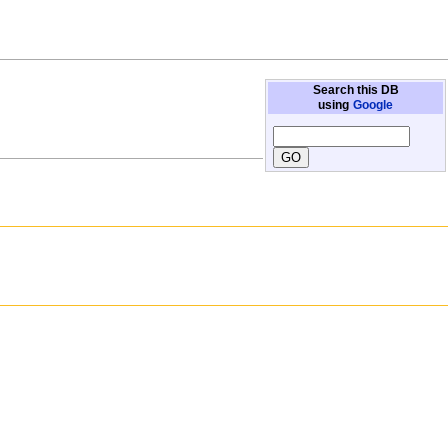
Search this DB
using
Google