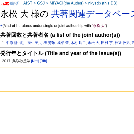
AIST
>
GSJ
>
MIYAGI(the Author)
>
nkysdb (this DB)
永松 大 様の
共著関連データベー
+
(A list of literatures under single or joint authorship with
"永松 大"
)
共著回数と共著者名 (a list of the joint author(s))
1:
中原 計
,
北川 扶生子
,
小玉 芳敬
,
成相 肇
,
木村 玲二
,
永松 大
,
田村 亨
,
神近 牧男
,
発行年とタイトル (Title and year of the issue(s))
2017: 鳥取砂丘学
[Net]
[Bib]