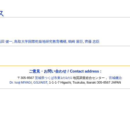
ス
高田 健一
,
鳥取大学国際乾燥地研究教育機構
,
鶴崎 展巨
,
齊藤 忠臣
ご意見・お問い合わせ / Contact address :
〒305-8567
茨城県つくば市東1の1の1
地質調査総合センター，
宮城磯治
Dr. Isoji MIYAGI
,
GSJ
/
AIST
, 1-1-1-7 Higashi, Tsukuba, Ibaraki 305-8567 JAPAN