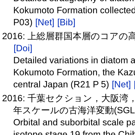
Kokumoto Formation collected
P03)
[Net]
[Bib]
2016: 上総層群国本層のコアの高
[Doi]
Detailed variations in diatom
Kokumoto Formation, the Kazu
central Japan (R21 P 5)
[Net]
2016: 千葉セクション，大
年スケールの古海洋変動(SGL39
Orbital and suborbital scale 
isotope stage 19 from the Chib