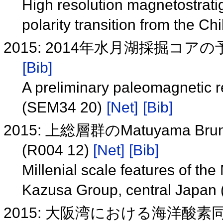
High resolution magnetostrat
polarity transition from the 
2015: 2014年水月湖採掘コアの
[Bib]
A preliminary paleomagnetic r
(SEM34 20)
[Net]
[Bib]
2015: 上総層群のMatuyama
(R004 12)
[Net]
[Bib]
Millenial scale features of th
Kazusa Group, central Japan
2015: 大阪湾における海洋酸