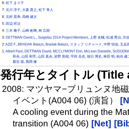
8:
松下 まり子
7:
北川 淳子
,
大森 貴之
,
松下 隼人
6:
北村 晃寿
,
高崎 健太
5:
田辺 祥汰
4:
三木 雅子
,
山崎 彬輝
,
林 広樹
3:
DETTMAN David L.
,
Suigetsu 2014 Project Members
,
上野 友輔
,
松浦 秀治
,
渋谷
2:
AZIZ F.
,
BRADAK Balazs
,
Bradak Balazs
,
スタッフ リチャード
,
中野 恒佑
,
五反
1:
Albert Paul
,
DETTMAN David
,
MCCLYMONT Erin
,
McLean Danielle
,
SUDIJON
和央
,
山田 和芳
,
山田 真央
,
岩野 英樹
,
平田 岳史
,
朝日 博史
,
林田 明
,
柏谷 健
紫谷 築
,
風岡 修
発行年とタイトル (Title and 
2008: マツヤマ−ブリュンヌ
イベント(A004 06) (演旨）
[N
A cooling event during the M
transition (A004 06)
[Net]
[Bi