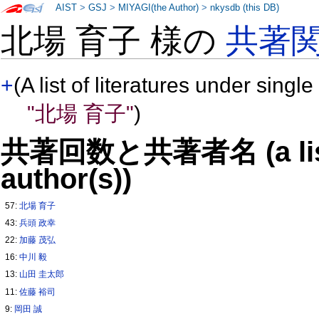
AIST
>
GSJ
>
MIYAGI(the Author)
>
nkysdb (this DB)
北場 育子 様の
共著
+
(A list of literatures under single
"北場 育子"
)
共著回数と共著者名 (a list o
author(s))
57:
北場 育子
43:
兵頭 政幸
22:
加藤 茂弘
16:
中川 毅
13:
山田 圭太郎
11:
佐藤 裕司
9:
岡田 誠