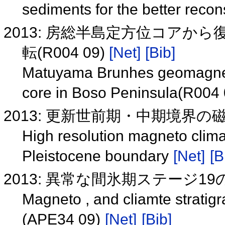
sediments for the better recon
2013: 房総半島定方位コア
転(R004 09)
[Net]
[Bib]
Matuyama Brunhes geomagneti
core in Boso Peninsula(R004
2013: 更新世前期・中期境界
High resolution magneto climat
Pleistocene boundary
[Net]
[B
2013: 異常な間氷期ステージ19の
Magneto , and cliamte stratigr
(APE34 09)
[Net]
[Bib]