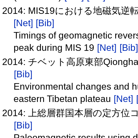
2014: MIS19における地
[Net]
[Bib]
Timings of geomagnetic rever
peak during MIS 19
[Net]
[Bib]
2014: チベット高原東部Qion
[Bib]
Environmental changes and hu
eastern Tibetan plateau
[Net]
2014: 上総層群国本層の定方位コ
[Bib]
Paleomagnetic results using d