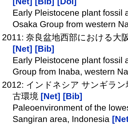
[Net]
[Bib]
[Doi]
Early Pleistocene plant fossil
Osaka Group from western N
2011: 奈良盆地西部における
[Net]
[Bib]
Early Pleistocene plant fossi
Group from Inaba, western N
2012: インドネシア サンギ
古環境
[Net]
[Bib]
Paleoenvironment of the lowes
Sangiran area, Indonesia
[Net