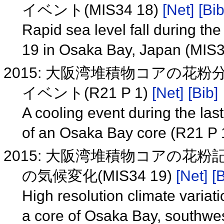
イベント(MIS34 18)
[Net]
[Bib
Rapid sea level fall during th
19 in Osaka Bay, Japan (MIS
2015: 大阪湾堆積物コアの花
イベント(R21 P 1)
[Net]
[Bib]
A cooling event during the last
of an Osaka Bay core (R21 P 
2015: 大阪湾堆積物コアの花
の気候変化(MIS34 19)
[Net]
[B
High resolution climate variat
a core of Osaka Bay, southwe