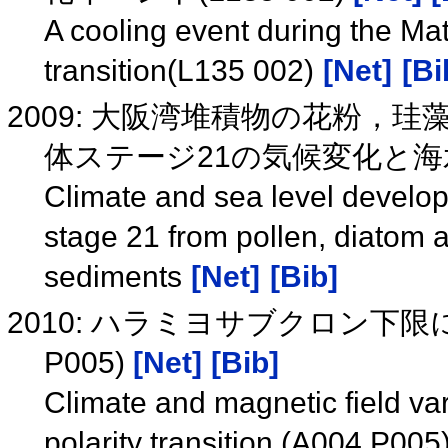
A cooling event during the M
transition(L135 002)
[Net]
[Bi
2009: 大阪湾堆積物の花粉，
体ステージ21の気候変化と
Climate and sea level develo
stage 21 from pollen, diatom 
sediments
[Net]
[Bib]
2010: ハラミヨサブクロン下限
P005)
[Net]
[Bib]
Climate and magnetic field va
polarity transition (A004 P005