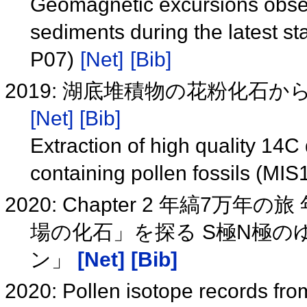
Geomagnetic excursions obse
sediments during the latest st
P07)
[Net]
[Bib]
2019: 湖底堆積物の花粉化石から
[Net]
[Bib]
Extraction of high quality 14C 
containing pollen fossils (MI
2020: Chapter 2 年縞7
場の化石」を探る S極N極
ン」
[Net]
[Bib]
2020: Pollen isotope records fr