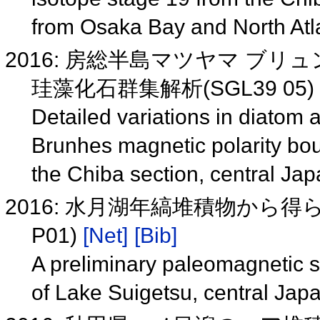
from Osaka Bay and North Atl
2016: 房総半島マツヤマ ブ
珪藻化石群集解析(SGL39 05)
Detailed variations in diato
Brunhes magnetic polarity bou
the Chiba section, central J
2016: 水月湖年縞堆積物から得
P01)
[Net]
[Bib]
A preliminary paleomagnetic s
of Lake Suigetsu, central Ja