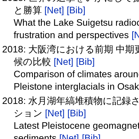
と勝算
[Net]
[Bib]
What the Lake Suigetsu radioca
frustration and perspectives
[
2018: 大阪湾における前期 
候の比較
[Net]
[Bib]
Comparison of climates around
Pleistone interglacials in Os
2018: 水月湖年縞堆積物に記
ション
[Net]
[Bib]
Latest Pleistocene geomagnet
sediments
[Net]
[Bib]