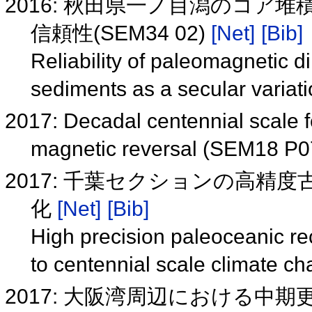
2016: 秋田県一ノ目潟のコ
信頼性(SEM34 02)
[Net]
[Bib]
Reliability of paleomagnetic d
sediments as a secular varia
2017: Decadal centennial scale 
magnetic reversal (SEM18 P
2017: 千葉セクションの高精
化
[Net]
[Bib]
High precision paleoceanic re
to centennial scale climate c
2017: 大阪湾周辺における中期更