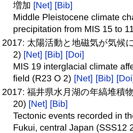
増加
[Net]
[Bib]
Middle Pleistocene climate c
precipitation from MIS 15 to 1
2017: 太陽活動と地磁気が気候に
2)
[Net]
[Bib]
[Doi]
MIS 19 interglacial climate af
field (R23 O 2)
[Net]
[Bib]
[Doi
2017: 福井県水月湖の年縞堆積
20)
[Net]
[Bib]
Tectonic events recorded in t
Fukui, central Japan (SSS12 