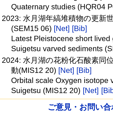
Quaternary studies (HQR04 
2023: 水月湖年縞堆積物の更
(SEM15 06)
[Net]
[Bib]
Latest Pleistocene short live
Suigetsu varved sediments 
2024: 水月湖の花粉化石酸
動(MIS12 20)
[Net]
[Bib]
Orbital scale Oxygen isotope va
Suigetsu (MIS12 20)
[Net]
[Bi
ご意見・お問い合わせ /