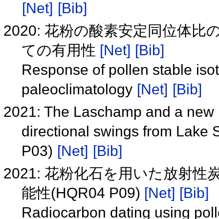
[Net]
[Bib]
2020: 花粉の酸素安定同位体
ての有用性
[Net]
[Bib]
Response of pollen stable iso
paleoclimatology
[Net]
[Bib]
2021: The Laschamp and a new 
directional swings from Lake
P03)
[Net]
[Bib]
2021: 花粉化石を用いた放射
能性(HQR04 P09)
[Net]
[Bib]
Radiocarbon dating using pollen