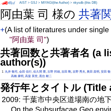
AIST
>
GSJ
>
MIYAGI(the Author)
>
nkysdb (this DB)
阿由葉 司 様の
共著
+
(A list of literatures under single
"阿由葉 司"
)
共著回数と共著者名 (a list o
author(s))
1:
丸井 敬司
,
会田 信行
,
佐久間 豊
,
古野 邦雄
,
吉田 剛
,
吉野 秀夫
,
奥田 昌明
,
安田 
高橋 康明
,
高畠 英世
,
黒住 耐二
発行年とタイトル (Title and 
2009: 千葉市中央区道場南の
On the Subsurfacae Geo envir