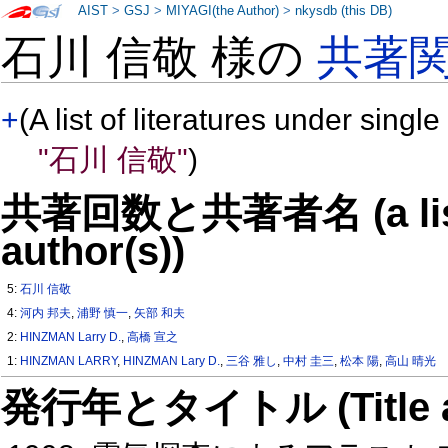
AIST
>
GSJ
>
MIYAGI(the Author)
>
nkysdb (this DB)
石川 信敬 様の
共著
+
(A list of literatures under single
"石川 信敬"
)
共著回数と共著者名 (a list o
author(s))
5:
石川 信敬
4:
河内 邦夫
,
浦野 慎一
,
矢部 和夫
2:
HINZMAN Larry D.
,
高橋 宣之
1:
HINZMAN LARRY
,
HINZMAN Lary D.
,
三谷 雅し
,
中村 圭三
,
松本 陽
,
高山 晴光
発行年とタイトル (Title and 