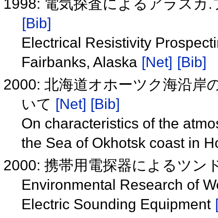
1998: 電気探査によるアラス
[Bib]
Electrical Resistivity Prospect
Fairbanks, Alaska
[Net]
[Bib]
2000: 北海道オホーツク海
いて
[Net]
[Bib]
On characteristics of the atmo
the Sea of Okhotsk coast in 
2000: 携帯用電探器によるツ
Environmental Research of We
Electric Sounding Equipment