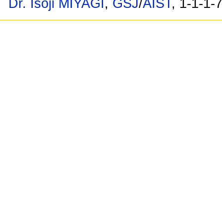
Dr. Isoji MIYAGI
,
GSJ
/
AIST
, 1-1-1-