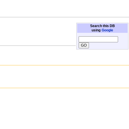
Search this DB
using
Google