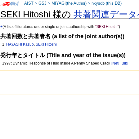
AIST
>
GSJ
>
MIYAGI(the Author)
>
nkysdb (this DB)
SEKI Hitoshi 様の
共著関連データ
+
(A list of literatures under single or joint authorship with
"SEKI Hitoshi"
)
共著回数と共著者名 (a list of the joint author(s))
1:
HAYASHI Kazuo
,
SEKI Hitoshi
発行年とタイトル (Title and year of the issue(s))
1997: Dynamic Response of Fluid Inside A Penny Shaped Crack
[Net]
[Bib]