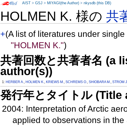
AIST
>
GSJ
>
MIYAGI(the Author)
>
nkysdb (this DB)
HOLMEN K. 様の
共
+
(A list of literatures under single
"HOLMEN K."
)
共著回数と共著者名 (a list o
author(s))
1:
HERBER A.
,
HOLMEN K.
,
KRIEWS M.
,
SCHREMS O.
,
SHIOBARA M.
,
STROM J
発行年とタイトル (Title and 
2004: Interpretation of Arctic aer
applied to observations in th