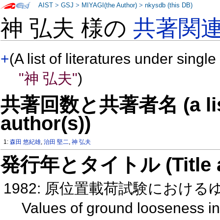
AIST
>
GSJ
>
MIYAGI(the Author)
>
nkysdb (this DB)
神 弘夫 様の
共著関
+
(A list of literatures under single
"神 弘夫"
)
共著回数と共著者名 (a list o
author(s))
1:
森田 悠紀雄
,
治田 堅二
,
神 弘夫
発行年とタイトル (Title and 
1982: 原位置載荷試験におけ
Values of ground looseness in 