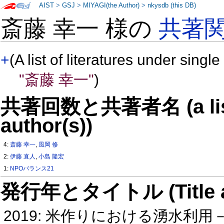
AIST
>
GSJ
>
MIYAGI(the Author)
>
nkysdb (this DB)
斎藤 幸一 様の
共著
+
(A list of literatures under single
"斎藤 幸一"
)
共著回数と共著者名 (a list o
author(s))
4:
斎藤 幸一
,
風岡 修
2:
伊藤 直人
,
小島 隆宏
1:
NPOバランス21
発行年とタイトル (Title and 
2019: 米作りにおける湧水利