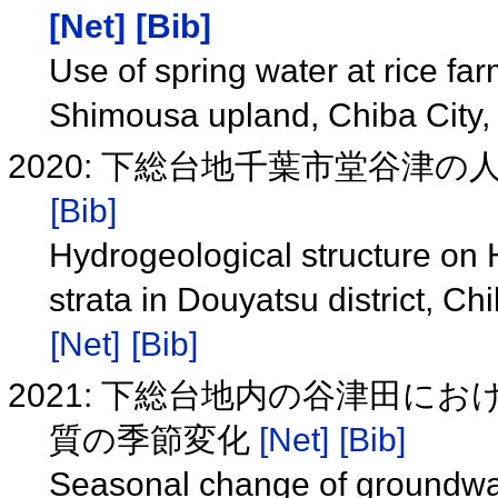
[Net]
[Bib]
Use of spring water at rice fa
Shimousa upland, Chiba City,
2020: 下総台地千葉市堂谷津
[Bib]
Hydrogeological structure on
strata in Douyatsu district, C
[Net]
[Bib]
2021: 下総台地内の谷津田に
質の季節変化
[Net]
[Bib]
Seasonal change of groundwat