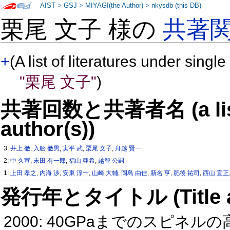
AIST
>
GSJ
>
MIYAGI(the Author)
>
nkysdb (this DB)
栗尾 文子 様の
共著
+
(A list of literatures under single
"栗尾 文子"
)
共著回数と共著者名 (a list o
author(s))
3:
井上 徹
,
入舩 徹男
,
実平 武
,
栗尾 文子
,
舟越 賢一
2:
中 久宣
,
末田 有一郎
,
福山 亜希
,
越智 公嗣
1:
上田 孝之
,
内海 渉
,
安東 淳一
,
山崎 大輔
,
岡島 由佳
,
新名 亨
,
肥後 祐司
,
西山 宣正
発行年とタイトル (Title and 
2000: 40GPaまでのスピ