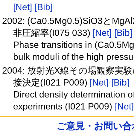
[Net]
[Bib]
2002: (Ca0.5Mg0.5)SiO
非圧縮率(I075 033)
[Net]
[Bib]
Phase transitions in (Ca0.5
bulk moduli of the high press
2004: 放射光X線その場観察
接決定(I021 P009)
[Net]
[Bib]
Direct density determination o
experiments (I021 P009)
[Net]
ご意見・お問い合わせ /