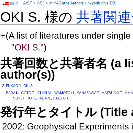
AIST
>
GSJ
>
MIYAGI(the Author)
>
nkysdb (this DB)
OKI S. 様の
共著関連
+
(A list of literatures under single
"OKI S."
)
共著回数と共著者名 (a list o
author(s))
2:
FUKAO Y.
,
OKI S.
1:
BABA K.
,
GOTO T.
,
ICHIKI M.
,
IWAMOTO H.
,
KANAZAWA T.
,
MATSUNO T.
,
MIKA
SUYEHIRO K.
,
TADA N.
,
UTADA H.
発行年とタイトル (Title and 
2002: Geophysical Experiments i