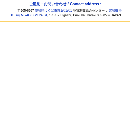
ご意見・お問い合わせ / Contact address :
〒305-8567
茨城県つくば市東1の1の1
地質調査総合センター，
宮城磯治
Dr. Isoji MIYAGI
,
GSJ
/
AIST
, 1-1-1-7 Higashi, Tsukuba, Ibaraki 305-8567 JAPAN