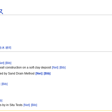
ス
鈴木 耕司
Net]
[Bib]
wall construction on a soft clay deposit
[Net]
[Bib]
roved by Sand Drain Method
[Net]
[Bib]
]
[Bib]
b]
 by in Situ Tests
[Net]
[Bib]