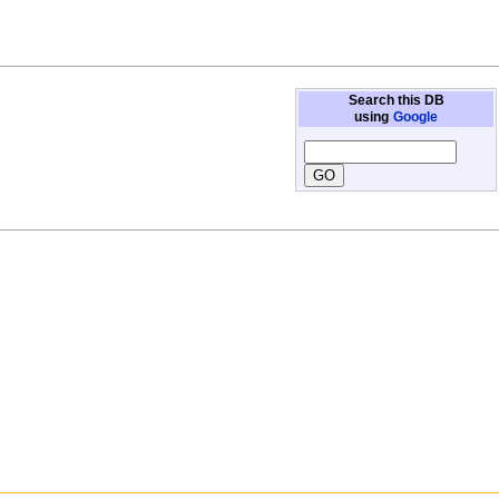
Search this DB
using
Google