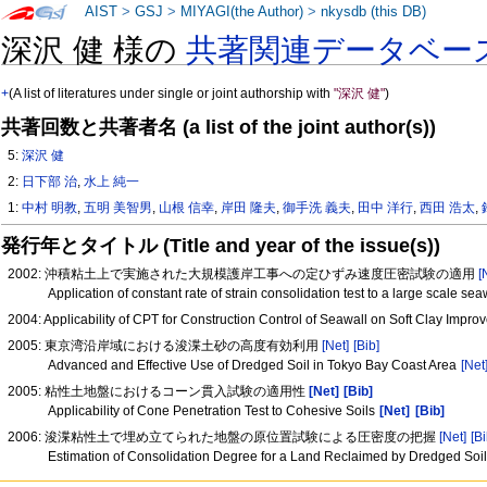
AIST
>
GSJ
>
MIYAGI(the Author)
>
nkysdb (this DB)
深沢 健 様の
共著関連データベー
+
(A list of literatures under single or joint authorship with
"深沢 健"
)
共著回数と共著者名 (a list of the joint author(s))
5:
深沢 健
2:
日下部 治
,
水上 純一
1:
中村 明教
,
五明 美智男
,
山根 信幸
,
岸田 隆夫
,
御手洗 義夫
,
田中 洋行
,
西田 浩太
,
発行年とタイトル (Title and year of the issue(s))
2002: 沖積粘土上で実施された大規模護岸工事への定ひずみ速度圧密試験の適用
[
Application of constant rate of strain consolidation test to a large scale sea
2004: Applicability of CPT for Construction Control of Seawall on Soft Clay Imp
2005: 東京湾沿岸域における浚渫土砂の高度有効利用
[Net]
[Bib]
Advanced and Effective Use of Dredged Soil in Tokyo Bay Coast Area
[Net
2005: 粘性土地盤におけるコーン貫入試験の適用性
[Net]
[Bib]
Applicability of Cone Penetration Test to Cohesive Soils
[Net]
[Bib]
2006: 浚渫粘性土で埋め立てられた地盤の原位置試験による圧密度の把握
[Net]
[Bi
Estimation of Consolidation Degree for a Land Reclaimed by Dredged Soils