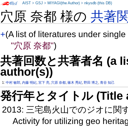
AIST
>
GSJ
>
MIYAGI(the Author)
>
nkysdb (this DB)
穴原 奈都 様の
共著
+
(A list of literatures under single
"穴原 奈都"
)
共著回数と共著者名 (a list o
author(s))
1:
中村 敏郎
,
内藤 明紀
,
宮下 亮
,
穴原 奈都
,
篠木 秀紀
,
野田 博之
,
青谷 知己
発行年とタイトル (Title and 
2013: 三宅島火山でのジオに
Activity for utilizing geo heri