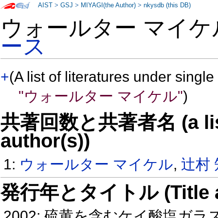
AIST
>
GSJ
>
MIYAGI(the Author)
>
nkysdb (this DB)
ウォールター マイケ
ース
+
(A list of literatures under single
"ウォールター マイケル"
)
共著回数と共著者名 (a list o
author(s))
1:
ウォールター マイケル
,
辻村
発行年とタイトル (Title and 
2002: 硫黄を含むケイ酸塩