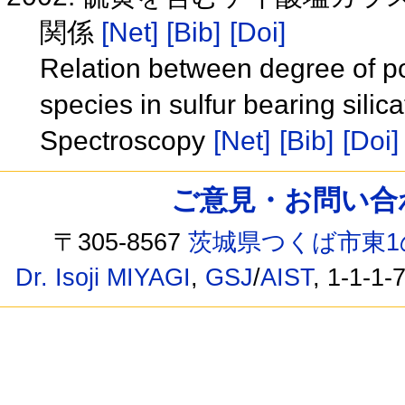
関係
[Net]
[Bib]
[Doi]
Relation between degree of po
species in sulfur bearing sili
Spectroscopy
[Net]
[Bib]
[Doi]
ご意見・お問い合わせ /
〒305-8567
茨城県つくば市東1
Dr. Isoji MIYAGI
,
GSJ
/
AIST
, 1-1-1-