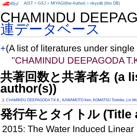
AIST
>
GSJ
>
MIYAGI(the Author)
>
nkysdb (this DB)
CHAMINDU DEEPAG
連データベース
+
(A list of literatures under single
"CHAMINDU DEEPAGODA T.K
共著回数と共著者名 (a list o
author(s))
1:
CHAMINDU DEEPAGODA T.K.K.
,
KAWAMOTO Ken
,
KOMATSU Toshiko
,
Lis W
発行年とタイトル (Title and 
2015: The Water Induced Linear 