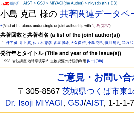
AIST
>
GSJ
>
MIYAGI(the Author)
>
nkysdb (this DB)
小島 克己 様の
共著関連データベ
+
(A list of literatures under single or joint authorship with
"小島 克己"
)
共著回数と共著者名 (a list of the joint author(s))
1:
丹下 健
,
井上 真
,
佐々木 恵彦
,
多屋 勝雄
,
大久保 悟
,
小島 克己
,
恒川 篤史
,
武内 
発行年とタイトル (Title and year of the issue(s))
1998: 岩波講座 地球環境学 6, 生物資源の持続的利用
[Net]
[Bib]
ご意見・お問い合わせ /
〒305-8567
茨城県つくば市東1
Dr. Isoji MIYAGI
,
GSJ
/
AIST
, 1-1-1-