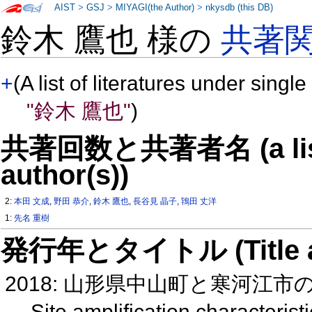
AIST
>
GSJ
>
MIYAGI(the Author)
>
nkysdb (this DB)
鈴木 鷹也 様の
共著
+
(A list of literatures under single
"鈴木 鷹也"
)
共著回数と共著者名 (a list o
author(s))
2:
本田 文成
,
野田 恭介
,
鈴木 鷹也
,
長谷見 晶子
,
鴇田 丈洋
1:
先名 重樹
発行年とタイトル (Title and 
2018: 山形県中山町と寒河江市の震
Site amplification character