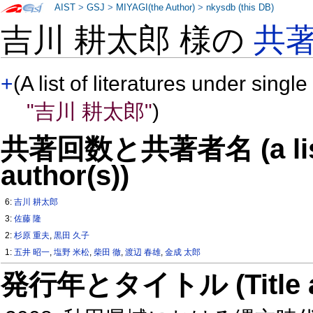
AIST
>
GSJ
>
MIYAGI(the Author)
>
nkysdb (this DB)
吉川 耕太郎 様の
共
+
(A list of literatures under single
"吉川 耕太郎"
)
共著回数と共著者名 (a list o
author(s))
6:
吉川 耕太郎
3:
佐藤 隆
2:
杉原 重夫
,
黒田 久子
1:
五井 昭一
,
塩野 米松
,
柴田 徹
,
渡辺 春雄
,
金成 太郎
発行年とタイトル (Title and 