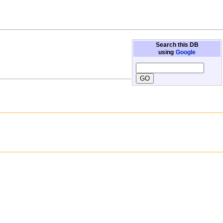
Search this DB
using
Google