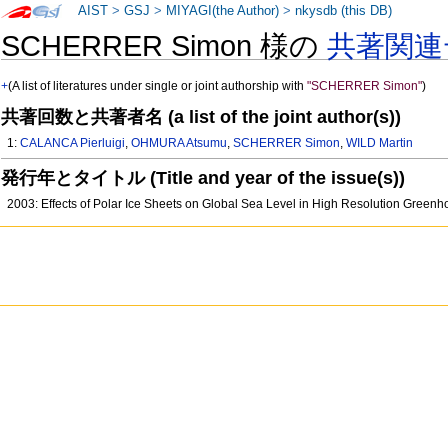
AIST
>
GSJ
>
MIYAGI(the Author)
>
nkysdb (this DB)
SCHERRER Simon 様の
共著関連
+
(A list of literatures under single or joint authorship with
"SCHERRER Simon"
)
共著回数と共著者名 (a list of the joint author(s))
1:
CALANCA Pierluigi
,
OHMURA Atsumu
,
SCHERRER Simon
,
WILD Martin
発行年とタイトル (Title and year of the issue(s))
2003: Effects of Polar Ice Sheets on Global Sea Level in High Resolution Gree