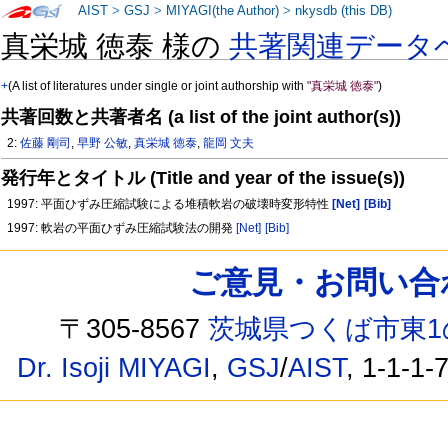
AIST
>
GSJ
>
MIYAGI(the Author)
>
nkysdb (this DB)
真栄城 徳泰 様の
共著関連データ
+
(A list of literatures under single or joint authorship with
"真栄城 徳泰"
)
共著回数と共著者名 (a list of the joint author(s))
2:
佐藤 剛司
,
早野 公敏
,
真栄城 徳泰
,
龍岡 文夫
発行年とタイトル (Title and year of the issue(s))
1997: 平面ひずみ圧縮試験による堆積軟岩の破壊時変形特性
[Net]
[Bib]
1997: 軟岩の平面ひずみ圧縮試験法の開発
[Net]
[Bib]
ご意見・お問い合わせ /
〒305-8567
茨城県つくば市東1
Dr. Isoji MIYAGI
,
GSJ
/
AIST
, 1-1-1-