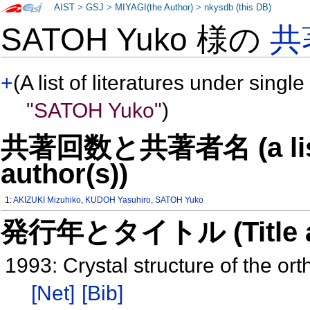
AIST
>
GSJ
>
MIYAGI(the Author)
>
nkysdb (this DB)
SATOH Yuko 様の
共
+
(A list of literatures under single
"SATOH Yuko"
)
共著回数と共著者名 (a list o
author(s))
1:
AKIZUKI Mizuhiko
,
KUDOH Yasuhiro
,
SATOH Yuko
発行年とタイトル (Title and 
1993: Crystal structure of the ort
[Net]
[Bib]