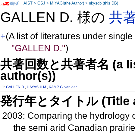
AIST
>
GSJ
>
MIYAGI(the Author)
>
nkysdb (this DB)
GALLEN D. 様の
共
+
(A list of literatures under single
"GALLEN D."
)
共著回数と共著者名 (a list o
author(s))
1:
GALLEN D.
,
HAYASHI M.
,
KAMP G. van der
発行年とタイトル (Title and 
2003: Comparing the hydrology o
the semi arid Canadian prairi