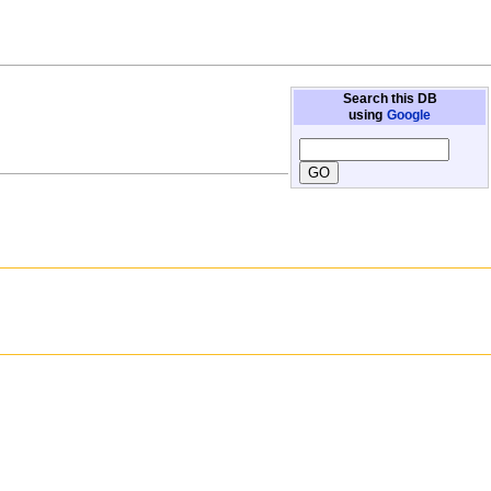
Search this DB
using
Google