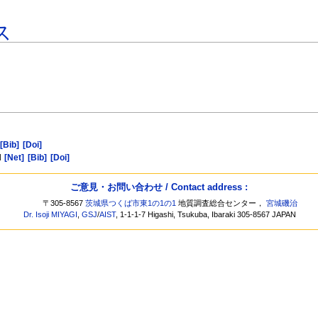
ス
[Bib]
[Doi]
d
[Net]
[Bib]
[Doi]
ご意見・お問い合わせ / Contact address :
〒305-8567
茨城県つくば市東1の1の1
地質調査総合センター，
宮城磯治
Dr. Isoji MIYAGI
,
GSJ
/
AIST
, 1-1-1-7 Higashi, Tsukuba, Ibaraki 305-8567 JAPAN