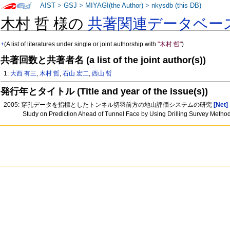
AIST
>
GSJ
>
MIYAGI(the Author)
>
nkysdb (this DB)
木村 哲 様の
共著関連データベー
+
(A list of literatures under single or joint authorship with
"木村 哲"
)
共著回数と共著者名 (a list of the joint author(s))
1:
大西 有三
,
木村 哲
,
石山 宏二
,
西山 哲
発行年とタイトル (Title and year of the issue(s))
2005: 穿孔データを指標としたトンネル切羽前方の地山評価システムの研究
[Net]
Study on Prediction Ahead of Tunnel Face by Using Drilling Survey Metho