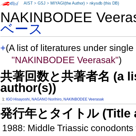
AIST
>
GSJ
>
MIYAGI(the Author)
>
nkysdb (this DB)
NAKINBODEE Veer
ベース
+
(A list of literatures under single
"NAKINBODEE Veerasak"
)
共著回数と共著者名 (a list o
author(s))
1:
IGO Hisayoshi
,
NAGANO Norihiro
,
NAKINBODEE Veerasak
発行年とタイトル (Title and 
1988: Middle Triassic conodonts 