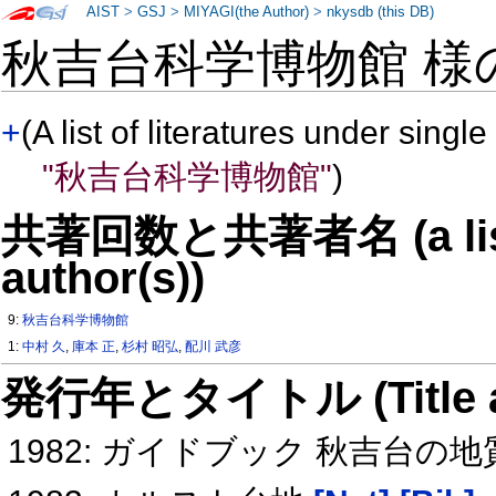
AIST
>
GSJ
>
MIYAGI(the Author)
>
nkysdb (this DB)
秋吉台科学博物館 様
+
(A list of literatures under single
"秋吉台科学博物館"
)
共著回数と共著者名 (a list o
author(s))
9:
秋吉台科学博物館
1:
中村 久
,
庫本 正
,
杉村 昭弘
,
配川 武彦
発行年とタイトル (Title and 
1982: ガイドブック 秋吉台の