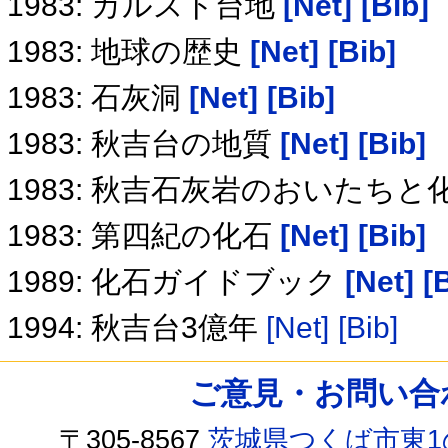
1983: カルスト台地
[Net]
[Bib]
1983: 地球の歴史
[Net]
[Bib]
1983: 石灰洞
[Net]
[Bib]
1983: 秋吉台の地質
[Net]
[Bib]
1983: 秋吉石灰岩のおいたちと
1983: 第四紀の化石
[Net]
[Bib]
1989: 化石ガイドブック
[Net]
[
1994: 秋吉台3億年
[Net]
[Bib]
ご意見・お問い合わせ /
〒305-8567
茨城県つくば市東1