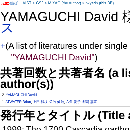
AIST
>
GSJ
>
MIYAGI(the Author)
>
nkysdb (this DB)
YAMAGUCHI David
ス
+
(A list of literatures under single
"YAMAGUCHI David"
)
共著回数と共著者名 (a list o
author(s))
2:
YAMAGUCHI David
1:
ATWATER Brian
,
上田 和枝
,
佐竹 健治
,
六角 聡子
,
都司 嘉宣
発行年とタイトル (Title and 
1999: The 1700 Cascadia earthqu