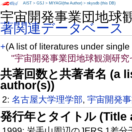
AIST
>
GSJ
>
MIYAGI(the Author)
>
nkysdb (this DB)
宇宙開発事業団地球
著関連データベース
+
(A list of literatures under single
"宇宙開発事業団地球観測研究
共著回数と共著者名 (a list o
author(s))
2:
名古屋大学理学部
,
宇宙開発事
発行年とタイトル (Title and 
1999: 岩手山周辺のJERS 