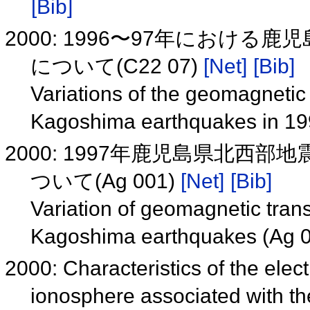
[Bib]
2000: 1996〜97年におけ
について(C22 07)
[Net]
[Bib]
Variations of the geomagnetic 
Kagoshima earthquakes in 19
2000: 1997年鹿児島県北
ついて(Ag 001)
[Net]
[Bib]
Variation of geomagnetic trans
Kagoshima earthquakes (Ag 
2000: Characteristics of the elect
ionosphere associated with 