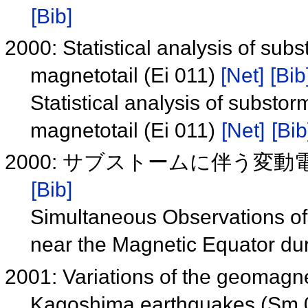
[Bib]
2000: Statistical analysis of sub
magnetotail (Ei 011)
[Net]
[Bib
Statistical analysis of substo
magnetotail (Ei 011)
[Net]
[Bib
2000: サブストームに伴う変動電
[Bib]
Simultaneous Observations of 
near the Magnetic Equator du
2001: Variations of the geomagne
Kagoshima earthquakes (Sm