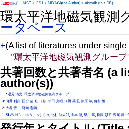
AIST
>
GSJ
>
MIYAGI(the Author)
>
nkysdb (this DB)
環太平洋地磁気観測
ータベース
+
(A list of literatures under single
"環太平洋地磁気観測グループ
共著回数と共著者名 (a list o
author(s))
11:
湯元 清文
,
環太平洋地磁気観測グループ
3:
向井 利典
,
国分 征
,
山口 類
,
才田 克昭
,
河野 英昭
,
篠原 学
,
角村 悟
2:
大谷 晋一
,
野崎 憲朗
1:
SLAVIN James A.
,
中村 るみ
,
北村 健太郎
,
山本 衛
,
早川 基
,
松岡 彩子
,
深尾 昌一
発行年とタイトル (Title and 