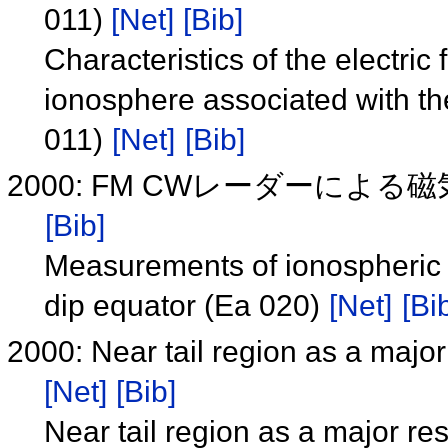
011)
[Net]
[Bib]
Characteristics of the electric
ionosphere associated with 
011)
[Net]
[Bib]
2000: FM CWレーダーによる
[Bib]
Measurements of ionospheric e
dip equator (Ea 020)
[Net]
[Bi
2000: Near tail region as a major
[Net]
[Bib]
Near tail region as a major re