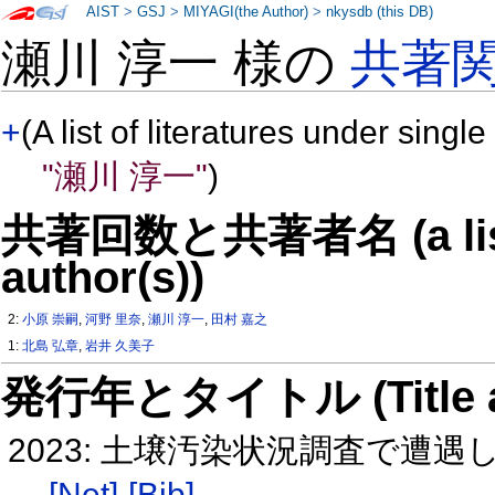
AIST
>
GSJ
>
MIYAGI(the Author)
>
nkysdb (this DB)
瀬川 淳一 様の
共著
+
(A list of literatures under single
"瀬川 淳一"
)
共著回数と共著者名 (a list o
author(s))
2:
小原 崇嗣
,
河野 里奈
,
瀬川 淳一
,
田村 嘉之
1:
北島 弘章
,
岩井 久美子
発行年とタイトル (Title and 
2023: 土壌汚染状況調査で遭
[Net]
[Bib]