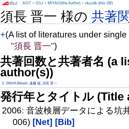
AIST
>
GSJ
>
MIYAGI(the Author)
>
nkysdb (this DB)
須長 晋一 様の
共著
+
(A list of literatures under single
"須長 晋一"
)
共著回数と共著者名 (a list o
author(s))
1:
SINHA Bikash
,
遠藤 猛
,
須長 晋一
発行年とタイトル (Title and 
2006: 音波検層データによる坑
006)
[Net]
[Bib]