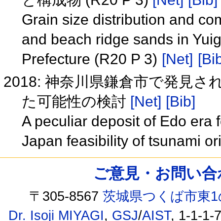
Grain size distribution and co
and beach ridge sands in Yu
Prefecture (R20 P 3)
[Net]
[Bi
2018: 神奈川県鎌倉市で発見
た可能性の検討
[Net]
[Bib]
A peculiar deposit of Edo era
Japan feasibility of tsunami or
ご意見・お問い合わせ /
〒305-8567
茨城県つくば市東1
Dr. Isoji MIYAGI
,
GSJ
/
AIST
, 1-1-1-