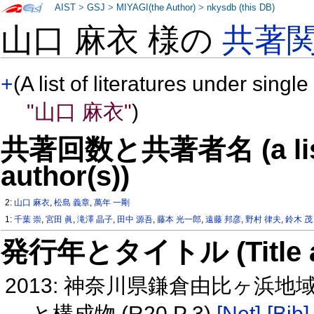
AIST
>
GSJ
>
MIYAGI(the Author)
>
nkysdb (this DB)
山口 麻衣 様の
共著
+
(A list of literatures under single
"山口 麻衣"
)
共著回数と共著者名 (a list o
author(s))
2:
山口 麻衣
,
松島 義章
,
萬年 一剛
1:
千葉 崇
,
宮田 眞
,
滝澤 晶子
,
田中 源吾
,
藤本 光一郎
,
遠藤 邦彦
,
野村 律夫
,
鈴木 茂
発行年とタイトル (Title and 
2013: 神奈川県鎌倉由比ヶ浜
と構成物 (R20 P 3)
[Net]
[Bib]