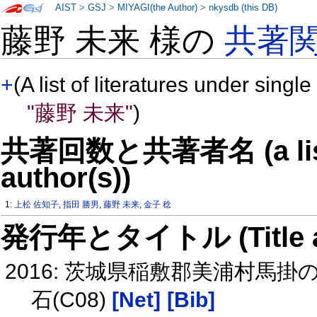
AIST
>
GSJ
>
MIYAGI(the Author)
>
nkysdb (this DB)
藤野 未来 様の
共著
+
(A list of literatures under single
"藤野 未来"
)
共著回数と共著者名 (a list o
author(s))
1:
上松 佐知子
,
指田 勝男
,
藤野 未来
,
金子 稔
発行年とタイトル (Title and 
2016: 茨城県稲敷郡美浦村馬
石(C08)
[Net]
[Bib]