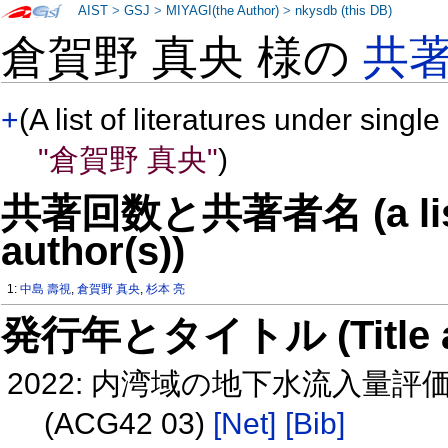
AIST
>
GSJ
>
MIYAGI(the Author)
>
nkysdb (this DB)
倉賀野 真央 様の
共
+
(A list of literatures under single
"倉賀野 真央"
)
共著回数と共著者名 (a list o
author(s))
1:
中島 壽視
,
倉賀野 真央
,
杉本 亮
発行年とタイトル (Title and 
2022: 内湾域の地下水流入量
(ACG42 03)
[Net]
[Bib]