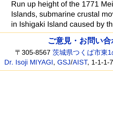
Run up height of the 1771 Me
Islands, submarine crustal m
in Ishigaki Island caused by
ご意見・お問い合わせ /
〒305-8567
茨城県つくば市東1
Dr. Isoji MIYAGI
,
GSJ
/
AIST
, 1-1-1-