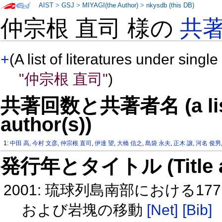
AIST
>
GSJ
>
MIYAGI(the Author)
>
nkysdb (this DB)
仲宗根 直司 様の
共
+
(A list of literatures under single
"仲宗根 直司"
)
共著回数と共著者名 (a list o
author(s))
1:
中田 高
,
今村 文彦
,
仲宗根 直司
,
伊達 望
,
大橋 信之
,
島袋 永夫
,
正木 譲
,
河名 俊男
発行年とタイトル (Title and 
2001: 琉球列島南部における
および岩塊の移動
[Net]
[Bib]