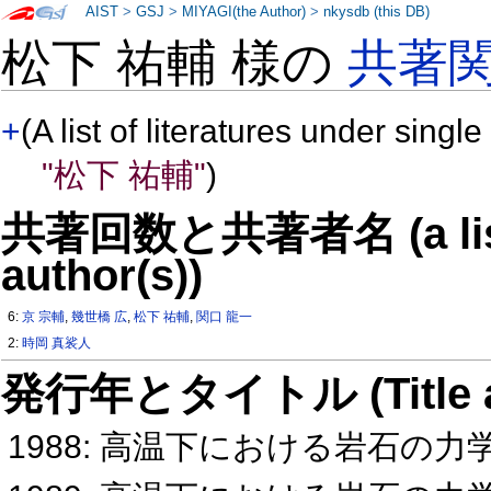
AIST
>
GSJ
>
MIYAGI(the Author)
>
nkysdb (this DB)
松下 祐輔 様の
共著
+
(A list of literatures under single
"松下 祐輔"
)
共著回数と共著者名 (a list o
author(s))
6:
京 宗輔
,
幾世橋 広
,
松下 祐輔
,
関口 龍一
2:
時岡 真裟人
発行年とタイトル (Title and 
1988: 高温下における岩石の