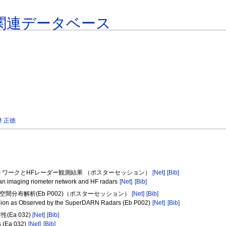
関連データベース
野 正徳
ットワークとHFレーダー観測結果 （ポスターセッション）
[Net]
[Bib]
 an imaging riometer network and HF radars
[Net]
[Bib]
ity発生頻度空間分布解析(Eb P002)（ポスターセッション）
[Net]
[Bib]
F Region as Observed by the SuperDARN Radars (Eb P002)
[Net]
[Bib]
Ea 032)
[Net]
[Bib]
s (Ea 032)
[Net]
[Bib]