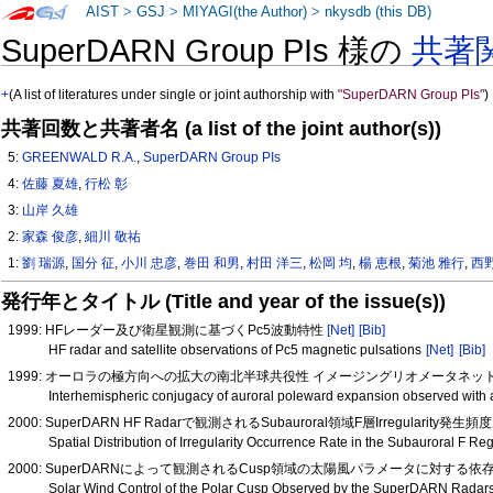
AIST
>
GSJ
>
MIYAGI(the Author)
>
nkysdb (this DB)
SuperDARN Group PIs 様の
共著
+
(A list of literatures under single or joint authorship with
"SuperDARN Group PIs"
)
共著回数と共著者名 (a list of the joint author(s))
5:
GREENWALD R.A.
,
SuperDARN Group PIs
4:
佐藤 夏雄
,
行松 彰
3:
山岸 久雄
2:
家森 俊彦
,
細川 敬祐
1:
劉 瑞源
,
国分 征
,
小川 忠彦
,
巻田 和男
,
村田 洋三
,
松岡 均
,
楊 恵根
,
菊池 雅行
,
西
発行年とタイトル (Title and year of the issue(s))
1999: HFレーダー及び衛星観測に基づくPc5波動特性
[Net]
[Bib]
HF radar and satellite observations of Pc5 magnetic pulsations
[Net]
[Bib]
1999: オーロラの極方向への拡大の南北半球共役性 イメージングリオメータネ
Interhemispheric conjugacy of auroral poleward expansion observed with
2000: SuperDARN HF Radarで観測されるSubauroral領域F層Irregular
Spatial Distribution of Irregularity Occurrence Rate in the Subauroral 
2000: SuperDARNによって観測されるCusp領域の太陽風パラメータに対する依存性(
Solar Wind Control of the Polar Cusp Observed by the SuperDARN Radar