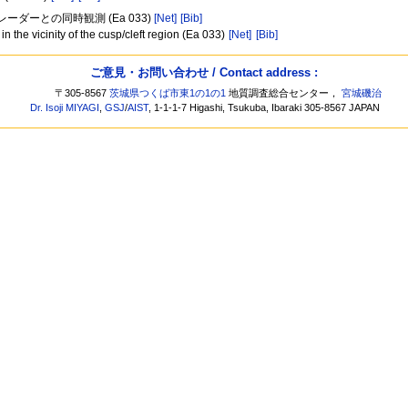
ダーとの同時観測 (Ea 033)
[Net]
[Bib]
 the vicinity of the cusp/cleft region (Ea 033)
[Net]
[Bib]
ご意見・お問い合わせ / Contact address :
〒305-8567
茨城県つくば市東1の1の1
地質調査総合センター，
宮城磯治
Dr. Isoji MIYAGI
,
GSJ
/
AIST
, 1-1-1-7 Higashi, Tsukuba, Ibaraki 305-8567 JAPAN