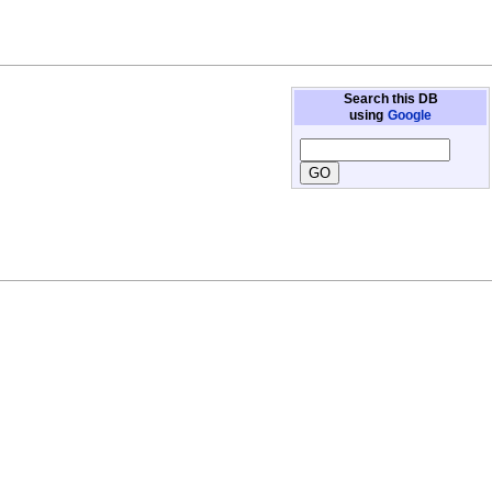
Search this DB
using
Google