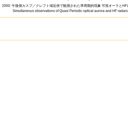
2000: 午後側カスプ／クレフト域近傍で観測された準周期的現象 可視オーラとHFレー
Simultaneous observations of Quasi Periodic optical aurora and HF radars in