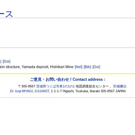
ース
]
[Doi]
in structure, Yamada deposit, Hishikari Mine
[Net]
[Bib]
[Doi]
ご意見・お問い合わせ / Contact address :
〒305-8567
茨城県つくば市東1の1の1
地質調査総合センター，
宮城磯治
Dr. Isoji MIYAGI
,
GSJ
/
AIST
, 1-1-1-7 Higashi, Tsukuba, Ibaraki 305-8567 JAPAN