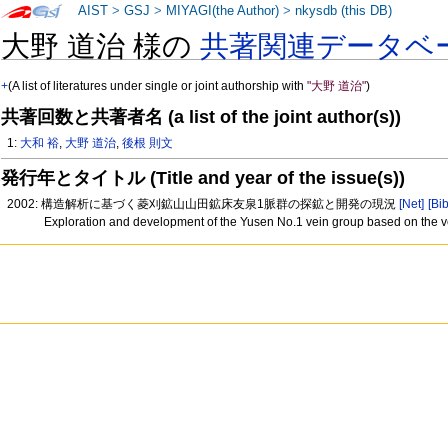
AIST
>
GSJ
>
MIYAGI(the Author)
>
nkysdb (this DB)
大野 道治 様の
共著関連データベ
+
(A list of literatures under single or joint authorship with
"大野 道治"
)
共著回数と共著者名 (a list of the joint author(s))
1:
大和 裕
,
大野 道治
,
後根 則文
発行年とタイトル (Title and year of the issue(s))
2002: 構造解析に基づく菱刈鉱山山田鉱床友泉1脈群の探鉱と開発の現況
[Net]
[Bib
Exploration and development of the Yusen No.1 vein group based on the ve