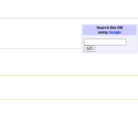
Search this DB
using
Google