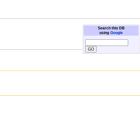
Search this DB
using
Google