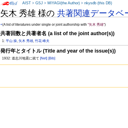
AIST
>
GSJ
>
MIYAGI(the Author)
>
nkysdb (this DB)
矢木 秀雄 様の
共著関連データベ
+
(A list of literatures under single or joint authorship with
"矢木 秀雄"
)
共著回数と共著者名 (a list of the joint author(s))
1:
平山 操
,
矢木 秀雄
,
竹花 峰夫
発行年とタイトル (Title and year of the issue(s))
1932: 道志川地震に就て
[Net]
[Bib]