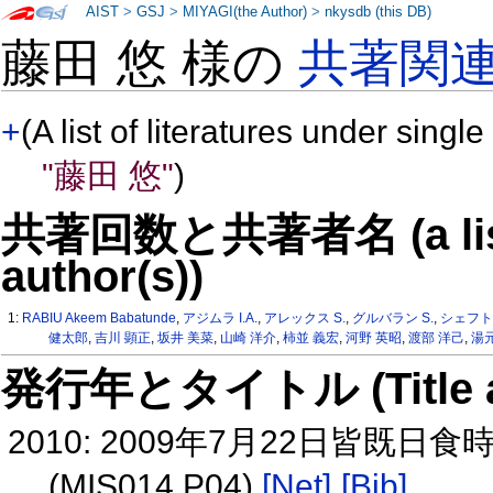
AIST
>
GSJ
>
MIYAGI(the Author)
>
nkysdb (this DB)
藤田 悠 様の
共著関
+
(A list of literatures under single
"藤田 悠"
)
共著回数と共著者名 (a list o
author(s))
1:
RABIU Akeem Babatunde
,
アジムラ I.A.
,
アレックス S.
,
グルバラン S.
,
シェフトソ
健太郎
,
吉川 顕正
,
坂井 美菜
,
山崎 洋介
,
柿並 義宏
,
河野 英昭
,
渡部 洋己
,
湯元
発行年とタイトル (Title and 
2010: 2009年7月22日皆
(MIS014 P04)
[Net]
[Bib]