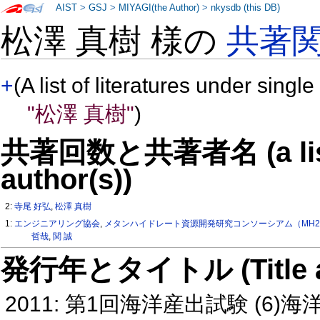
AIST
>
GSJ
>
MIYAGI(the Author)
>
nkysdb (this DB)
松澤 真樹 様の
共著
+
(A list of literatures under single
"松澤 真樹"
)
共著回数と共著者名 (a list o
author(s))
2:
寺尾 好弘
,
松澤 真樹
1:
エンジニアリング協会
,
メタンハイドレート資源開発研究コンソーシアム（MH2
哲哉
,
関 誠
発行年とタイトル (Title and 
2011: 第1回海洋産出試験 (