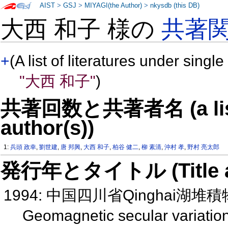
AIST
>
GSJ
>
MIYAGI(the Author)
>
nkysdb (this DB)
大西 和子 様の
共著
+
(A list of literatures under single
"大西 和子"
)
共著回数と共著者名 (a list o
author(s))
1:
兵頭 政幸
,
劉世建
,
唐 邦興
,
大西 和子
,
柏谷 健二
,
柳 素清
,
沖村 孝
,
野村 亮太郎
発行年とタイトル (Title and 
1994: 中国四川省Qinghai
Geomagnetic secular variation