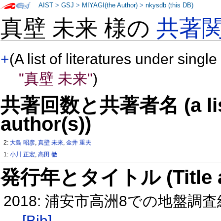
AIST
>
GSJ
>
MIYAGI(the Author)
>
nkysdb (this DB)
真壁 未来 様の
共著
+
(A list of literatures under single
"真壁 未来"
)
共著回数と共著者名 (a list o
author(s))
2:
大島 昭彦
,
真壁 未来
,
金井 重夫
1:
小川 正宏
,
高田 徹
発行年とタイトル (Title and 
2018: 浦安市高洲8での地盤調査
[Bib]