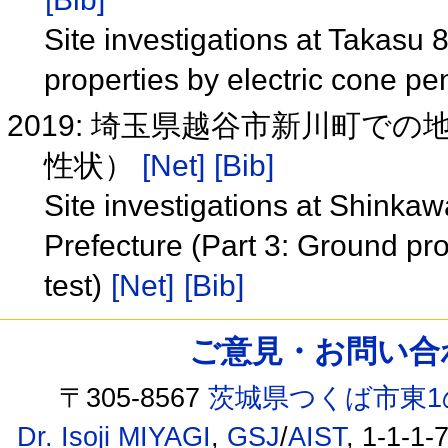
Site investigations at Takasu 
properties by electric cone pen
2019: 埼玉県越谷市新川町で
性状）
[Net]
[Bib]
Site investigations at Shinka
Prefecture (Part 3: Ground pro
test)
[Net]
[Bib]
ご意見・お問い合わせ /
〒305-8567
茨城県つくば市東1
Dr. Isoji MIYAGI
,
GSJ
/
AIST
, 1-1-1-