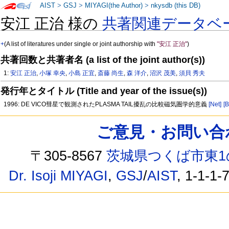
AIST
>
GSJ
>
MIYAGI(the Author)
>
nkysdb (this DB)
安江 正治 様の
共著関連データベ
+
(A list of literatures under single or joint authorship with
"安江 正治"
)
共著回数と共著者名 (a list of the joint author(s))
1:
安江 正治
,
小塚 幸央
,
小島 正宜
,
斎藤 尚生
,
森 洋介
,
沼沢 茂美
,
須貝 秀夫
発行年とタイトル (Title and year of the issue(s))
1996: DE VICO彗星で観測されたPLASMA TAIL擾乱の比較磁気圏学的意義
[Net]
[B
ご意見・お問い合わせ /
〒305-8567
茨城県つくば市東1
Dr. Isoji MIYAGI
,
GSJ
/
AIST
, 1-1-1-