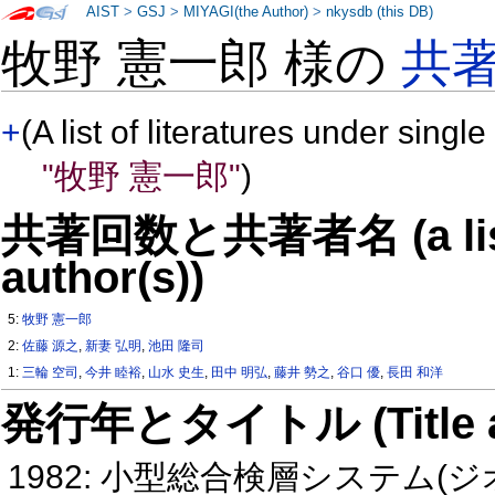
AIST
>
GSJ
>
MIYAGI(the Author)
>
nkysdb (this DB)
牧野 憲一郎 様の
共
+
(A list of literatures under single
"牧野 憲一郎"
)
共著回数と共著者名 (a list o
author(s))
5:
牧野 憲一郎
2:
佐藤 源之
,
新妻 弘明
,
池田 隆司
1:
三輪 空司
,
今井 睦裕
,
山水 史生
,
田中 明弘
,
藤井 勢之
,
谷口 優
,
長田 和洋
発行年とタイトル (Title and 
1982: 小型総合検層システム(