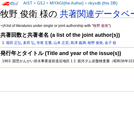
AIST
>
GSJ
>
MIYAGI(the Author)
>
nkysdb (this DB)
牧野 俊衛 様の
共著関連データベ
+
(A list of literatures under single or joint authorship with
"牧野 俊衛"
)
共著回数と共著者名 (a list of the joint author(s))
1:
堀田 正弘
,
多田 弘
,
寺尾 玄重
,
山本 正宏
,
島津 義満
,
牧野 俊衛
,
金子 稔
発行年とタイトル (Title and year of the issue(s))
1963: 国営かんがい排水事業道前道后地区 1 2. 面河ダム岩盤検査書（昭和36年10