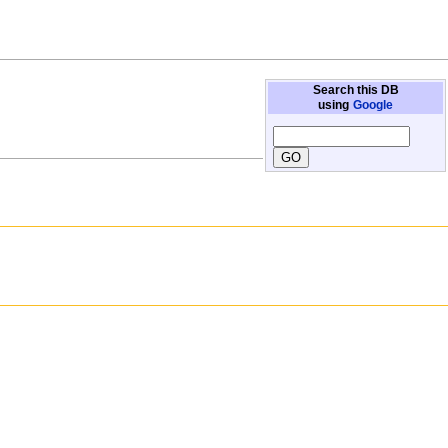
Search this DB
using
Google