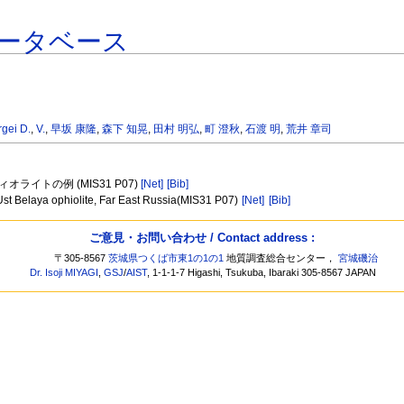
ータベース
gei D.
,
V.
,
早坂 康隆
,
森下 知晃
,
田村 明弘
,
町 澄秋
,
石渡 明
,
荒井 章司
イトの例 (MIS31 P07)
[Net]
[Bib]
Ust Belaya ophiolite, Far East Russia(MIS31 P07)
[Net]
[Bib]
ご意見・お問い合わせ / Contact address :
〒305-8567
茨城県つくば市東1の1の1
地質調査総合センター，
宮城磯治
Dr. Isoji MIYAGI
,
GSJ
/
AIST
, 1-1-1-7 Higashi, Tsukuba, Ibaraki 305-8567 JAPAN