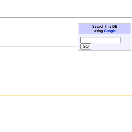
Search this DB
using
Google