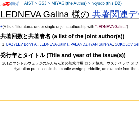
AIST
>
GSJ
>
MIYAGI(the Author)
>
nkysdb (this DB)
LEDNEVA Galina 様の
共著関連デ
+
(A list of literatures under single or joint authorship with
"LEDNEVA Galina"
)
共著回数と共著者名 (a list of the joint author(s))
1:
BAZYLEV Borys A.
,
LEDNEVA Galina
,
PALANDZHYAN Suren A.
,
SOKOLOV Ser
発行年とタイトル (Title and year of the issue(s))
2012: マントルウェッジのかんらん岩の加水作用 ロシア極東、ウスチベラヤ･オフィオラ
Hydration processes in the mantle wedge peridotite; an example from the 