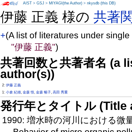
AIST
>
GSJ
>
MIYAGI(the Author)
>
nkysdb (this DB)
伊藤 正義 様の
共著
+
(A list of literatures under single
"伊藤 正義"
)
共著回数と共著者名 (a list o
author(s))
2:
伊藤 正義
1:
小倉 紀雄
,
金森 悟
,
金森 暢子
,
高田 秀重
発行年とタイトル (Title and 
1990: 増水時の河川における
Behavior of micro organic pollu