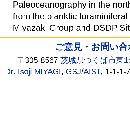
Paleoceanography in the nort
from the planktic foraminifera
Miyazaki Group and DSDP Si
ご意見・お問い合わせ /
〒305-8567
茨城県つくば市東1
Dr. Isoji MIYAGI
,
GSJ
/
AIST
, 1-1-1-