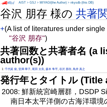
AIST
>
GSJ
>
MIYAGI(the Author)
>
nkysdb (this DB)
谷沢 朋存 様の
共著
+
(A list of literatures under single
"谷沢 朋存"
)
共著回数と共著者名 (a list o
author(s))
1:
千代延 俊
,
堂満 華子
,
尾田 太良
,
森本 隼平
,
谷沢 朋存
,
鳥井 真之
発行年とタイトル (Title and 
2008: 鮮新統宮崎層群，DSDP 
南日本太平洋側の古海洋環境