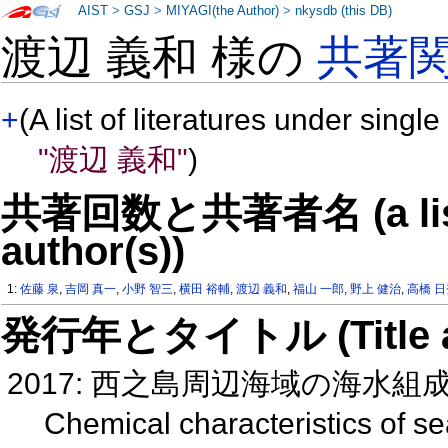
AIST
>
GSJ
>
MIYAGI(the Author)
>
nkysdb (this DB)
渡辺 義和 様の
共著
+
(A list of literatures under single
"渡辺 義和"
)
共著回数と共著者名 (a list o
author(s))
1:
佐藤 泉
,
吉岡 真一
,
小野 智三
,
横田 裕輔
,
渡辺 義和
,
福山 一郎
,
野上 健治
,
高橋 
発行年とタイトル (Title and 
2017: 西之島周辺海域の海水
Chemical characteristics of 